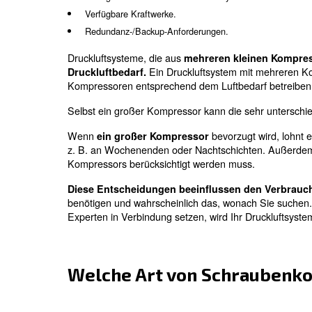
Dieser Blog-Artikel erläutert die versc
für Ihren Druckluftbedarf verwendet werd
Sie haben die Wahl 
Bei der Bewertung und Konstruktion der
verstehen, welche Kompressorkonfigurati
Kosten, die entstehen, wenn Ihr Druckluf
Ein möglicher erwarteter Anstieg des Dru
Verbrauch in einem Druckluftzyklus.
Verfügbarer Platz für das Druckluftsystem
Verfügbare Kraftwerke.
Redundanz-/Backup-Anforderungen.
Druckluftsysteme, die aus
mehreren kle