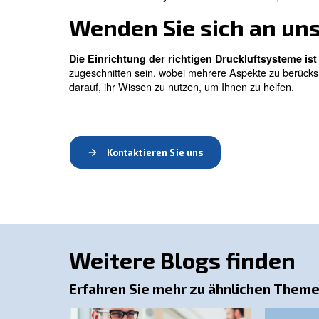
In einer Kompressoranlage
begrenzen od
Drehzahl häufig auftreten. Sie
können so
AGRE bietet
ein breites Sortiment in
.
Druckluftbedarf
Ein Druckluftsystem mit
einem Kompress
sparen.
Wählen Sie einen Ko
mit fester Drehzahl arbe
Kompressoren
Kompressorart eignet sich, wenn Sie 
Wie bei Maschinen mit variabler Drehzah
sind
und
, da alle Ko
solide
zuverlässig