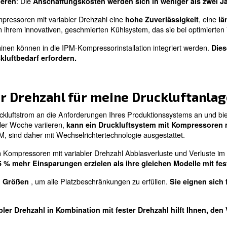
rehzahl – für
Kompressoren mit variabler Dr
Druckluftbedarf
 mit einer
Die Wechselrichtertechnologie passt de
nologie
schwankende Druckluftanforderungen a
ehzahl
35 % Einsparungen mehr als bei fester
peraturen
Flexibilität bei Größen und Sonderauss
Ideal für alle Maschinen mit schwa
Ziel
. Sie arbeiten für Pro
Druckluftbedarf
unterschiedlichen Auswahlmöglichkeite
M-Kompressor mit variabler D