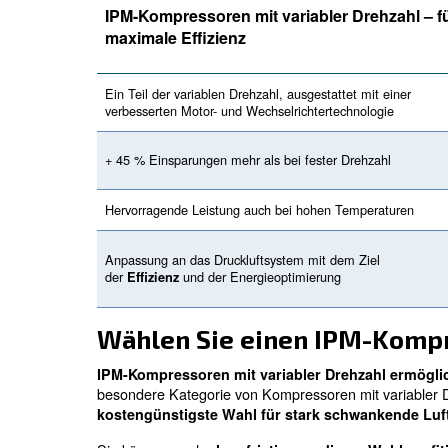
Ein Druckluftsystem m
Druckluftbedarf.
Kompressoren entsprechend dem Luftbedarf 
Selbst ein großer Kompressor kann die seh
Wenn
bevorzugt
ein großer Kompressor
z. B. an Wochenenden oder Nachtschicht
Kompressors berücksichtigt werden mus
Diese Entscheidungen beeinflussen 
benötigen und wahrscheinlich das, wona
Experten in Verbindung setzen, wird Ihr 
Welche Art von Schr