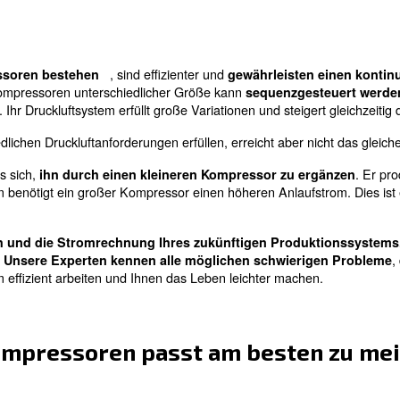
hiedenen Arten von Schraubenkompressoren und wann jed
en sollte.
zwischen großen oder mehrer
 Struktur des Druckluftsystems müssen Sie wahrschein
on Ihren Anforderungen am besten entspricht, sollten Si
tsystem stoppt.
ckluftverbrauchs in naher Zukunft.
.
, sind effizienter und
inen Kompressoren bestehen
g