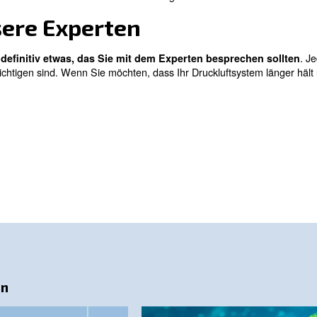
er vermeiden Kompressoren mit variabler Drehzahl Abbla
mit bis zu 35 % mehr Einsparungen erzielen als ihre
, um alle Platzbeschränkungen zu
 verschiedenen Größen
or mit variabler Drehzahl
in Kombination mit fester
mpressor mit fester Drehzahl
iten mit konstanter Leistung: Sie
liefern die gleiche M
einen konstanten und kontinuierlichen Luftstrom b
l sind auch Kompressoren mit fester Drehzahl mit einer
mponenten intern hergestellt werden. Die meisten Sortim