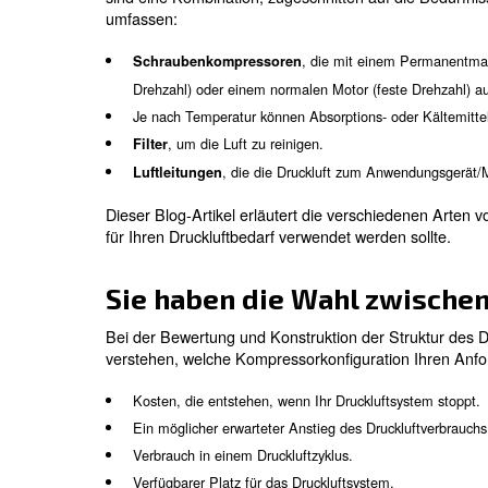
Druckluftsysteme sind mehr als nur ein 
mehreren verschiedenen Produkten. Dur
können die Druckluftsysteme Geld und En
für gut funktionierende Druckluftsysteme
Um alle Druckluftanforderungen unserer 
Luftaufbereitungsprodukte von AGRE in G
sind eine Kombination, zugeschnitten au
umfassen:
, die mit ein
Schraubenkompressoren
Drehzahl) oder einem normalen Motor (fes
Je nach Temperatur können Absorptions- o
, um die Luft zu reinigen.
Filter
, die die Druckluft zum An
Luftleitungen