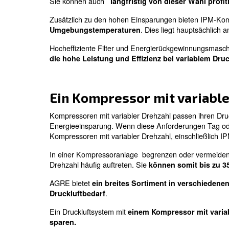
IPM-Kompressoren mit variabler D
maximale Effizienz
Ein Teil der variablen Drehzahl, ausgestattet
verbesserten Motor- und Wechselrichtertech
+ 45 % Einsparungen mehr als bei fester Dr
Hervorragende Leistung auch bei hohen Tem
Anpassung an das Druckluftsystem mit dem 
der
und der Energieoptimierung
Effizienz
Wählen Sie einen IP