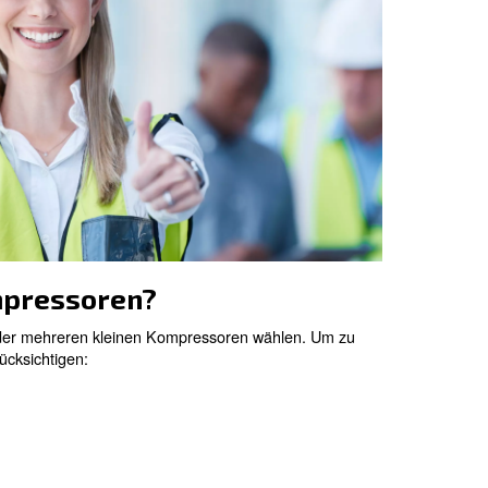
te
erkmal
en und
systeme
s
riable