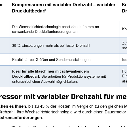
it mehreren Kompressoren unterschiedlicher Größe kan
betreiben. Ihr Druckluftsystem erfüllt große Variationen
r unterschiedlichen Druckluftanforderungen erfüllen, err
 wird, lohnt es sich,
ihn durch einen kleineren Komp
en. Außerdem benötigt ein großer Kompressor einen höhe
s.
den Verbrauch und die Stromrechnung Ihres zukünf
ch Sie suchen.
Unsere Experten kennen alle möglich
Druckluftsystem effizient arbeiten und Ihnen das Leben 
aubenkompressoren passt am