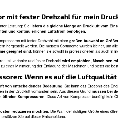
, bis zu 45 % der Kosten im
zahl ermöglichen es Ihnen
t variabler Drehzahl. Ihre Wechselrichtertechnologie 
.
hwankende Luftstromanforderungen
: Die
r Wahl profitieren
Anschaffungskosten werden si
ieten IPM-Kompressoren mit variabler Drehzahl eine
hoh
hauptsächlich an ihrem innovativen, geschmierten Kühlsys
winnungsmaschinen können in die IPM-Kompressorinstalla
ariablem Druckluftbedarf erfordern.
ariabler Drehzahl für meine 
sen ihren Druckluftstrom an die Anforderungen Ihres P
rungen Tag oder Woche variieren,
kann ein Drucklufts
schließlich IPM, sind daher mit Wechselrichtertechnologi