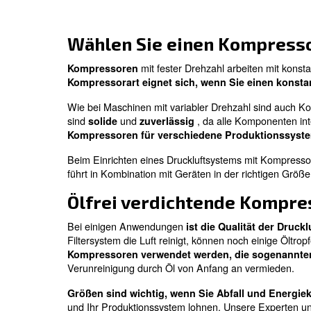
IPM-Kompressoren mit variabler Dreh
besondere Kategorie von Kompressoren mi
kostengünstigste Wahl für stark sc
Sie können auch
langfristig von diese
Zusätzlich zu den hohen Einsparungen b
. Dies liegt 
Umgebungstemperaturen
Hocheffiziente Filter und Energierückge
die hohe Leistung und Effizienz bei v
Ein Kompressor mit v
Kompressoren mit variabler Drehzahl pas
Energieeinsparung. Wenn diese Anforde
Kompressoren mit variabler Drehzahl, ein