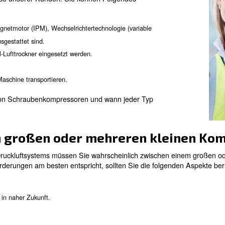
Kompressor und wenige Luftleitungen. Sie bestehen aus
ch die Zusammensetzung und Einstellung dieser Produk
ergie sparen. Effizienz ist daher ein entscheidendes M
.
Kunden zu erfüllen, unterscheiden sich die Kompressor
röße, Technologie und Funktionalität. Unsere Druckluft
f die Bedürfnisse unserer Kunden. Sie können Folgende
em Permanentmagnetmotor (IPM), Wechselrichtertechnologie (va
te Drehzahl) ausgestattet sind.
der Kältemittel-Lufttrockner eingesetzt werden.
wendungsgerät/Maschine transportieren.