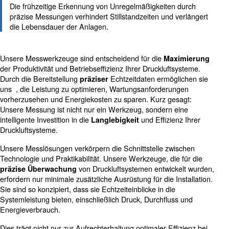
Energieeinsparungen
Genaue Messungen ermöglichen eine effizientere
Energienutzung, reduzieren Kosten sowie die
Umweltauswirkungen.
Planmäßige Wartungen
Die frühzeitige Erkennung von Unregelmäßigkeiten d
präzise Messungen verhindert Stillstandzeiten und ve
die Lebensdauer der Anlagen.
Unsere Messwerkzeuge sind entscheidend für die
Maxi
der Produktivität und Betriebseffizienz Ihrer Druckluftsy
Durch die Bereitstellung
Echtzeitdaten ermögli
präziser
uns
, die Leistung zu optimieren, Wartungsanforderung