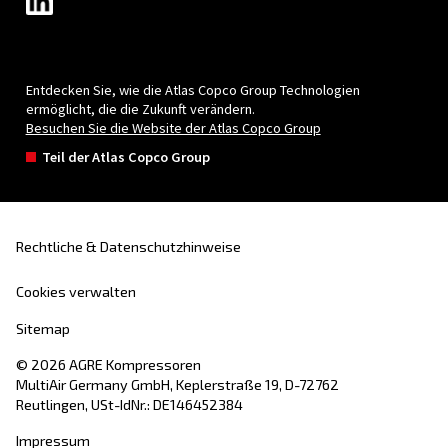
der
Kolbenkompressoren
und investiert
in
Innovation
mit dem Ziel,
die neueste
Technologie
in der Kompressorbranche anzu
Erfahren Sie alles über
die Bedeutung und Ge
von AGRE
.
Produkte
Ihre Anforderun
Schraubenkompressoren
Lösungen
Kolbenkompressoren
Anwendungen
Ölfreie Kompressoren
Handelspartner
Booster
Blog
Druckluftaufbereitung