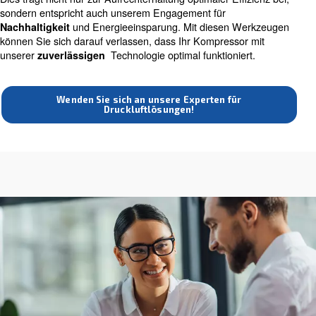
vorherzusehen und Energiekosten zu sparen. Kurz gesa
Unsere Messung ist nicht nur ein Werkzeug, sondern ei
intelligente Investition in die
und Effizienz
Langlebigkeit
Druckluftsysteme.
Unsere Messlösungen verkörpern die Schnittstelle zwis
Technologie und Praktikabilität. Unsere Werkzeuge, die f
von Druckluftsystemen entwicke
präzise Überwachung
erfordern nur minimale zusätzliche Ausrüstung für die Ins
Sie sind so konzipiert, dass sie Echtzeiteinblicke in die
Systemleistung bieten, einschließlich Druck, Durchfluss 
Energieverbrauch.
Dies trägt nicht nur zur Aufrechterhaltung optimaler Effiz
sondern entspricht auch unserem Engagement für
und Energieeinsparung. Mit diesen We
Nachhaltigkeit
können Sie sich darauf verlassen, dass Ihr Kompressor 
unserer
Technologie optimal funktioniert
zuverlässigen