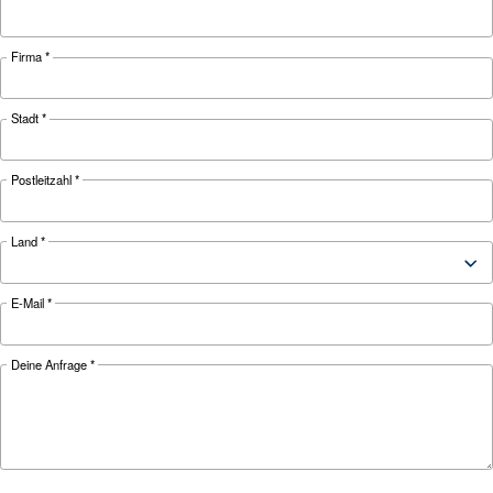
MEHR ÜBER DRUCKLUFT ERFAHREN
Verstehen des
Druckregelventils
Erfahren Sie mehr über Druckregelventile – Typ
Funktionen, Einstellungen und Tipps zur
Fehlerbehebung für eine effiziente Leistung un
Sicherheit von Pneumatiksystemen