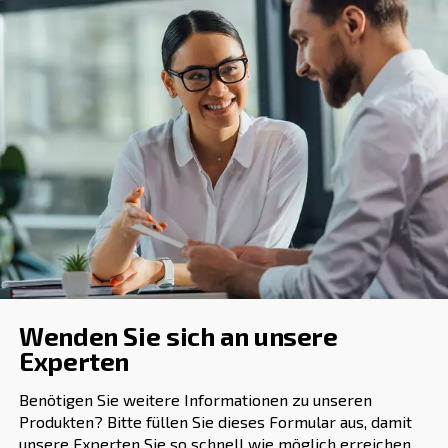
: Die Platzierung von zwe
Verwendung von zwei Reglern
nacheinander kann dazu beitragen, die Wahrscheinlichkeit
zu verringern.
: Überprüfen Sie den Regler 
Regelmäßige Inspektionen
Anzeichen von Verschleiß oder Schäden, die zum Kriechen
könnten.
Die Bedeutung einer
ordnungsgemäßen Zertifizieru
Die Auswahl eines Druckreglers, der internationalen No
entspricht, ist entscheidend, um seine Zuverlässigkeit u
in pneumatischen Systemen zu gewährleisten.
Zertifizierte Regler sind so konzipiert, dass sie den Anf