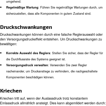
: Sobald der gewünschte Druck errei
Einstellung arretieren
arretieren Sie den Einstellknopf (falls dein Regler über ein
Arretiermechanismus verfügt). Dies verhindert unbeabsicht
Änderungen der Druckeinstellung.
Erfahren Sie mehr von unseren Experten:
Häufige Probleme und Fehlerb
Trotz ihrer Zuverlässigkeit kann es bei Druckregelventile
Problemen kommen, die ihre Leistung beeinträchtigen. H
einige häufige Probleme und deren Lösung: