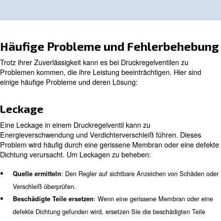
Die Einstellung eines Druckregelventils ist ein einfacher
erfordert jedoch eine sorgfältige Aufmerksamkeit für Det
optimale Leistung zu gewährleisten. Gehen Sie wie folgt
Druckregelventil einzustellen:
Den Einstellknopf am Regle
Einstellknopf identifizieren:
ist in der Regel ein runder oder sechseckiger Knopf, der 
kann, um den Druck zu erhöhen oder zu verringern.
Mit einem Manometer die 
Prüfen des aktuellen Drucks:
Druckeinstellung prüfen. Dies gibt Ihnen eine Ausgangsbas
arbeiten können.
: Drehen Sie den Einstellknopf im Uhrze
Druck einstellen
den Druck zu erhöhen, oder gegen den Uhrzeigersinn, um 
verringern. Nehmen Sie kleine Anpassungen vor und überp
Manometer häufig, um eine Übereinstellung zu vermeiden