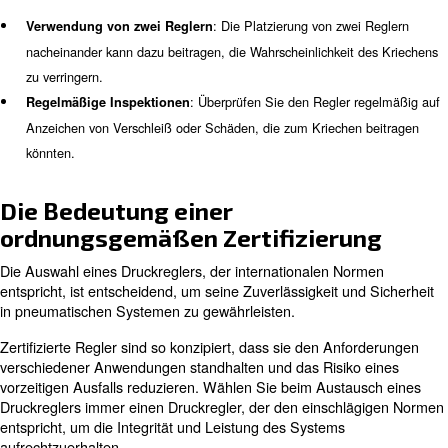
Leckage
Eine Leckage in einem Druckregelventil kann zu
Energieverschwendung und Verdichterverschleiß führen
Problem wird häufig durch eine gerissene Membran oder
Dichtung verursacht. Um Leckagen zu beheben:
: Den Regler auf sichtbare Anzeichen vo
Quelle ermitteln
Verschleiß überprüfen.
: Wenn eine gerissene Membr
Beschädigte Teile ersetzen
defekte Dichtung gefunden wird, ersetzen Sie die beschädi
umgehend.
: Führen Sie regelmäßige Wartun
Regelmäßige Wartung
sicherzustellen, dass alle Komponenten in gutem Zustand