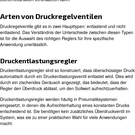
pneumatischen Systemen. Es sorgt für gleichbleiben
Kompressordruck und steuert den Luftdruckablass.
Seine Hauptfunktion besteht darin, einen konstanten Ab
aufrechtzuerhalten und gleichzeitig das maximale Durch
zu ermöglichen. Dadurch wird sichergestellt, dass die 
Werkzeuge und Systeme unabhängig von Schwankung
Eingangsdrucks effizient und konsistent arbeiten.
Ein Kompressor-Druckregler sorgt dafür, dass der Luftdr
verschiedene Anwendungen sicher und optimal bleibt. D
Druckregelung trägt der Druckregler des Kompressors d
Überdruck zu verhindern, der Werkzeuge, Ausrüstung o
Sicherheitsrisiken verursachen kann.
Arten von Druckregelventilen
Druckregelventile gibt es in zwei Haupttypen: entlastend