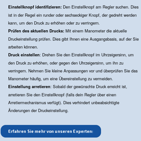
Nicht entlastende Regler
Nicht entlastende Regler hingegen entlüften keinen Übe
Stattdessen begrenzen sie den Luftstrom, sobald der So
überschritten wird, und halten das Gas im System.
Diese Art von Regler ist besonders nützlich für gefährlic
Gase, da sie diese Stoffe sicher für eine kontrollierte Fr
einschließt. Nicht entlastende Regler werden in Situatio
in denen das Verhindern des Austretens gefährlicher Sto
unerlässlich ist. Sie können jedoch zusätzliche
Sicherheitsmaßnahmen erfordern, wie z. B. ein nachges
Überdruckventil in einem geschlossenen System.
Einstellen eines Druckregelven