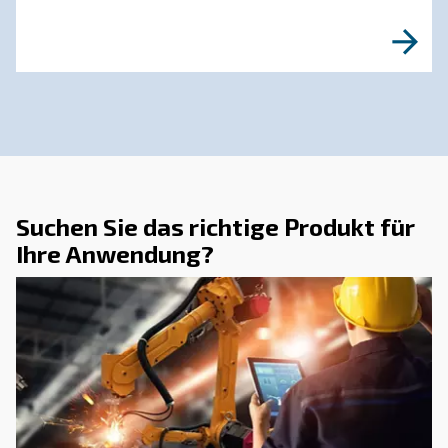
DRUCKLUFT VERSTEHEN
Der vollständige Leitfade
Kondensatmanagement vo
Druckluftkompressoren
Vollständiger Leitfaden zum Kondensatmanag
von Verdichtern: Ursachen, Risiken, Abläufe un
Behandlung zur Vermeidung von Korrosion,
Ausfallzeiten und Geldbußen.