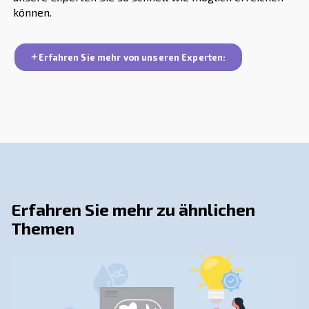
verschiedener Anwendungen standhalten und das Risiko
vorzeitigen Ausfalls reduzieren. Wählen Sie beim Austa
Druckreglers immer einen Druckregler, der den einschl
entspricht, um die Integrität und Leistung des Systems
aufrechtzuerhalten.
Wenden Sie sich an unsere Exp
Das Verständnis der Funktion, der Typen und der häufi
von Druckregelventilen ist für alle, die mit pneumatisc
arbeiten, unerlässlich. Durch die Auswahl des richtigen 
die Durchführung regelmäßiger Wartungsarbeiten könne
konsistenten und effizienten Betrieb Ihrer pneumatisc
und Systeme sicherstellen.
Denken Sie daran, dass ein gut gewartetes Luftdruckrege
nur die Leistung verbessert, sondern auch die Lebensda
Ausrüstung verlängert. Für weitere Informationen und U