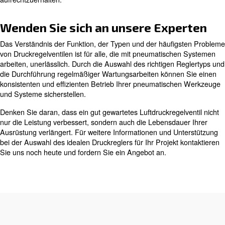
Druckschwankungen
Druckschwankungen können durch eine falsche Reglera
den Versorgungsdruckeffekt entstehen. Um Druckschw
bewältigen:
: Stellen Sie sicher, dass
Korrekte Auswahl des Reglers
die Durchflussrate des Systems geeignet ist.
: Verwenden Sie zwei Regl
Versorgungsdruck verwalten
nacheinander, um Druckanstiege zu verhindern, die nachge
Komponenten beschädigen können.
Kriechen
Kriechen tritt auf, wenn der Auslassdruck trotz konstant
Einlassdruck allmählich ansteigt. Dies kann abgemildert