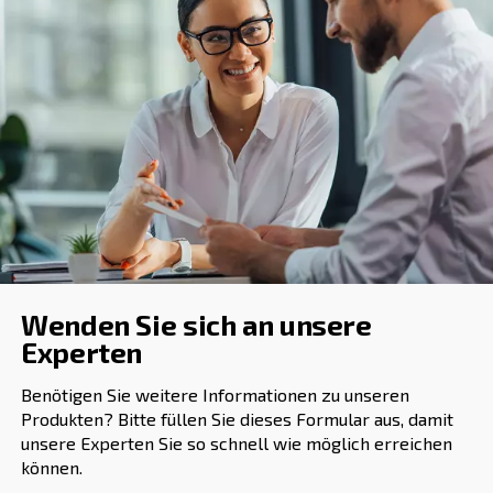
Häufig gestellte Fragen
Warum Ist Die Reinheit Der Druckluft 
Pharmaindustrie Wichtig?
Worin Unterscheiden Sich Ölfreie
Kompressoren Von Standard-Kompres
Ölfreie Kompressoren verwenden alternative Dichtung
und Schmiertechniken, um zu verhindern, dass Öl mit
Druckluft in Kontakt kommt. Dies sorgt für ein höher
Luftreinheit und macht sie ideal für Anwendungen in
wie der Pharmaindustrie, in denen Sauberkeit von