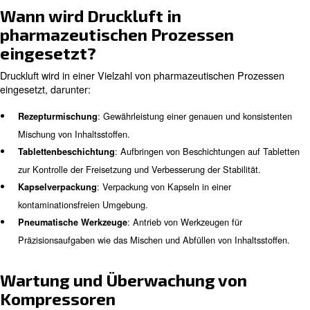
Druckluft
Die Norm ISO 8573–1:2010 klassifiziert die Druckluftqual
Grundlage der Konzentration von Partikeln, Öl und Wass
Unterschiedliche Reinheitsklassen sind für verschiedene
Anwendungen erforderlich, um sicherzustellen, dass die 
pharmazeutischen Prozessen verwendete Luft die erford
Standards für Sicherheit und Wirksamkeit erfüllt.
Ölfreie Schraubenkompressoren 
Vergleich zu öleingespritzten
Schraubenkompressoren
Während ölfreie Kompressoren häufig in der pharmazeu
Produktion eingesetzt werden, können öleingespritzt
Schraubenkompressoren mit hocheffizienter Filtration a
kostengünstige und zuverlässige Option sein. Die Wahl 
beiden hängt von Faktoren wie Kosten, Zuverlässigkeit 