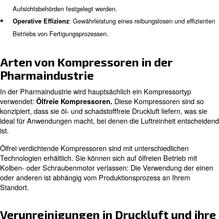
Sprechen Sie mit den Experten
Häufig gestellte Fragen zur Druckluft für die Pharmaindustr
Warum ist Druckluft in der
pharmazeutischen Produktion 
Druckluft ist in der pharmazeutischen Produktion aus m
Gründen unverzichtbar:
: Fremdkörperfreie Luft ist entscheide
Produktsicherheit
Verunreinigungen im Endprodukt zu verhindern.
: Einhaltung strenger Standa
Regulatorische Konformität
Aufsichtsbehörden festgelegt werden.
: Gewährleistung eines reibungslosen 
Operative Effizienz
Betriebs von Fertigungsprozessen.