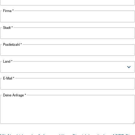
ANLEITUNG
So bereiten Sie Ihren
Kompressor auf kalte
Temperaturen vor
Kälte kann sich auf Ihren Kompressor und Ihr
Druckluftsystem auswirken. Erfahren Sie, wie Si
Kompressoren auf die Wintersaison vorbereite