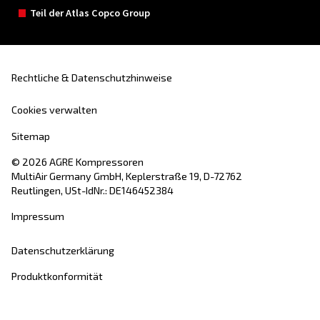
Kontaktieren Sie noch heute unsere Experten und S
alle Antworten, die Sie benötigen.
Vorname
*
Nachname
*
Firma
*
Stadt
*
Postleitzahl
*