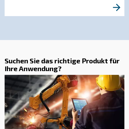
MEHR ÜBER DRUCKLUFT ERFAHREN
Kompressor arbeitet nicht
Kälte: Ursachen, Lösungen
vorbeugende Maßnahmen
Erfahren Sie, warum Ihr Druckluftkompressor b
kaltem Wetter nicht funktioniert und entdecken
effektive Lösungen und vorbeugende Maßnah
ihn im Winter reibungslos laufen zu lassen.