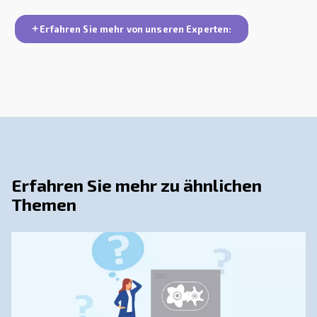
entscheidender Bedeutung ist.
Was Sind Einige Häufige Anwendunge
Ölfreier Druckluftkompressoren In Der
Pharmaindustrie?
Wie Werden Kompressoren In Der
Pharmaindustrie Gewartet?
Welche Vorteile Bietet Der Einsatz Vo
Druckluftkompressoren In Der
Pharmaindustrie?