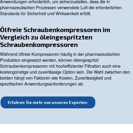
Auswirkungen
Verunreinigungen in Druckluft lassen sich in drei Haupta
unterteilen:
: Staub und andere feste Partikel, die z
Trockenpartikel
Verschleiß und Produktverunreinigungen führen können.
: Feuchtigkeit kann zu Korrosi
Wasser und Wasserdampf
mikrobiellem Wachstum und Produktverderb führen.
-dämpfe: Ölverunreinigungen können die Pro
Ölnebel und
und -sicherheit beeinträchtigen.
ISO-Normen für die Reinheit vo