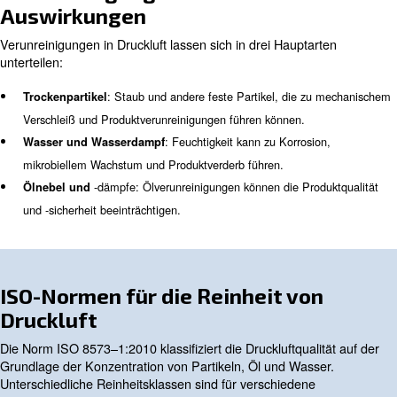
Arten von Kompressoren in der
Pharmaindustrie
In der Pharmaindustrie wird hauptsächlich ein Kompress
verwendet:
Diese Kompressore
Ölfreie Kompressoren.
konzipiert, dass sie öl- und schadstofffreie Druckluft liefe
ideal für Anwendungen macht, bei denen die Luftreinhei
ist.
Ölfrei verdichtende Kompressoren sind mit unterschiedl
Technologien erhältlich. Sie können sich auf ölfreien Bet
Kolben- oder Schraubenmotor verlassen: Die Verwendu
oder anderen ist abhängig vom Produktionsprozess an 
Standort.
Verunreinigungen in Druckluft 