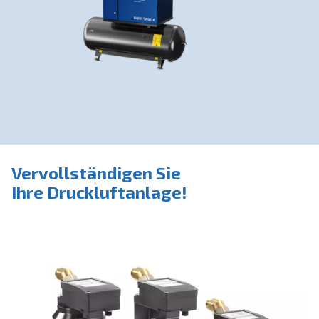
sein. Diesel- oder Ölmotoren sind
auch in leiser Ausführung
erhältlich. Die AGRE
Kolbenkompressoren gibt es in
allen Formen und Größen (bis zur
15-bar Maschine).
Weiter zu
Kolbenkompressoren