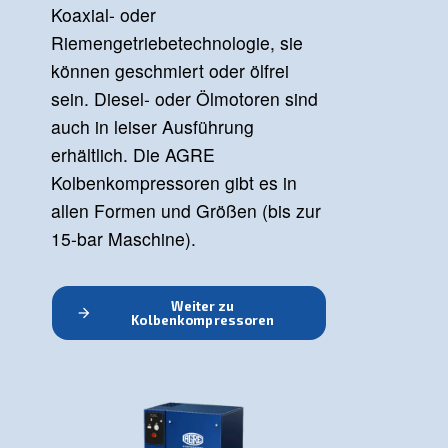
Kolbenkompressoren sind ideal für
Profis und Hobbybastler, die keine
kontinuierliche Druckluft
benötigen. Die
Kolbenkompressoren von AGRE
sind
robust
,
kompakt
und
jahrelan
getestet
. Es gibt sie mit Rädern,
auf dem Boden montiert, mit
Koaxial- oder
Riemengetriebetechnologie, sie
können geschmiert oder ölfrei