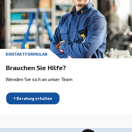
Bedürfnissen passt:
Schraubenkompressoren, Zuverlässigkeit von
Schraubenkompressoren
Kolbenkompressoren, Heimwerker- und profession
Anwendungen
Ölfreie Kompressoren, höchster Reinheitgrad von
Druckluft
bstAIR, bis 40 bar
Luftaufbereitung, vervollständigen Sie Ihr
Druckluftsystem
Luftmanagement, mehr Kontrolle für eine besser
Steuerung Ihrer Kompressoren