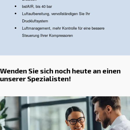
Druckluftprodukte und -
lösungen
Der vertrauenswürdige Partne
Lieferant für alle Ihre
Druckluftanforderungen
Wir vereinen
und
in
Zuverlässigkeit
Effizienz
unseren Angeboten, die auf Benutzerfreundlichk
und Installation ausgelegt sind. Mit jahrzehntela
Innovation und Engagement stellen wir sicher, d
unsere Produkte die heutigen industriellen
Anforderungen erfüllen.
Unser Sortiment deckt alle Anforderungen an Ih