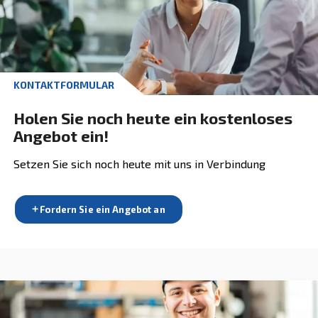
Druckluftsystem ab. Wir erstellen
maßgeschnei
auf der Grundlage Ihrer spezifischen
Lösungen
Luftanforderungen und des Reinheitsgrads, den 
Produktion erfordert.
Bei uns finden Sie einen Partner, der sich darau
spezialisiert hat,
Lösungen anzubieten, die g
und
zu Ihren Anforderungen passen
optimal
für Ihren Betrieb
Leistung und Produktivität
gewährleisten. Unser Engagement für unsere 
ist unermüdlich und wir sind bestrebt, den
zu bieten
bestmöglichen Service und Support
Entdecken Sie unser Sortiment und w
Sie das Produkt, das am besten zu Ih