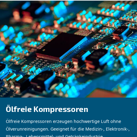
in der Elektronikherstellung
Druckluft ist das Rückgrat der Elektronikherstellung und 
Steuerung und Effizienz in allen Produktionsprozessen.
Kompressoren optimieren die Produktivität, indem sie s
konsistentere Montagelinien ermöglichen und manuelle
Fehler minimieren. Mit unserer Technologie erreichen Si
beispielloses Maß an Qualität und Zuverlässigkeit in Ihr
elektronischen Produkten und erfüllen die strengen Sta
Branche.