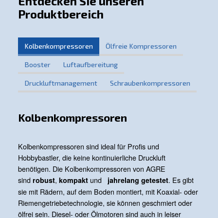
elektronische Komponenten vor Verunreinigungen zu sc
hohe Effizienz und Zuverlässigkeit unterstützen kontinuie
Fertigungsprozesse, während sein benutzerfreundliches
nahtlose Integration in jede Elektronikproduktionsumge
ermöglicht. Erleben Sie den Unterschied mit unseren L
heben Sie Ihre Elektronikfertigung auf ein neues Niveau 
und Präzision.
Entdecken Sie unsere Lösungen
Erfahren Sie, wie unsere Druckluftlösungen Ihre
Elektronikherstellungsprozesse revolutionieren können. 
Sie uns, um herauszufinden, wie unsere maßgeschneide
Technologie die Produktivität steigern, Reinheit sicherst
Innovationen in Ihrer Branche vorantreiben kann. Lasse
zusammenarbeiten, um Ihre elektronischen Produkte an 
der Exzellenz und Zuverlässigkeit zu bringen.