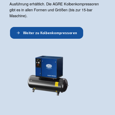
Kontaktieren Sie uns noch heute!
Entdecken Sie unseren
Produktbereich
Kolbenkompressoren
Ölfreie Kompressore
Booster
Luftaufbereitung
Druckluftmanagement
Schraubenkompres