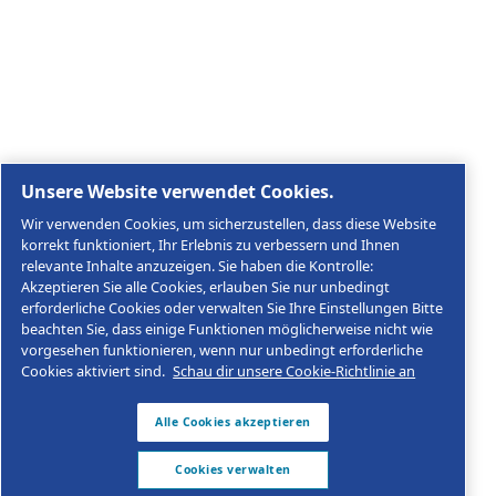
Rechtliche & Datenschutzhinweise
Cookies verwalten
Sitemap
© 2026 AGRE Kompressoren
MultiAir Germany GmbH, Keplerstraße 19, D-72762
Reutlingen, USt-IdNr.: DE146452384
Impressum
Datenschutzerklärung
Produktkonformität