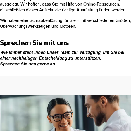
unsere Verdichter mit variabler Drehzahlregelung, mit d
zu 35 % Energie einsparen können.
AGRE bietet VSD-Kompressoren mit Direktantrieb und
Zahnradantrieb an, die sowohl einen reibungslosen und 
VSD-Betrieb gewährleisten. Die mechanischen und elekt
verfügen über eine hohe IP-Schutzart für einen zuverläs
unter schwierigen Bedingungen
Für eine erweiterte Wartung haben Sie optionale Aussta
einschließlich unserer Econtrol6i-Mehrfachkompressors
sowie die ICONS-Echtzeit-Statusüberwachung.
Auswahl der richtigen Lösung 
Öleinspritzung
Zusätzlich zu unseren VSD-Systemen bietet AGRE weite
Unsere öleingespritzten Kompressoren sind für viele 