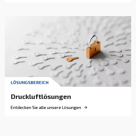
ANLEITUNG
Funktionsweise von
Schraubenkompressoren
Dank ihrer Effizienz, Zuverlässigkeit und Langl
sind Schraubenkompressoren in einer Vielzahl