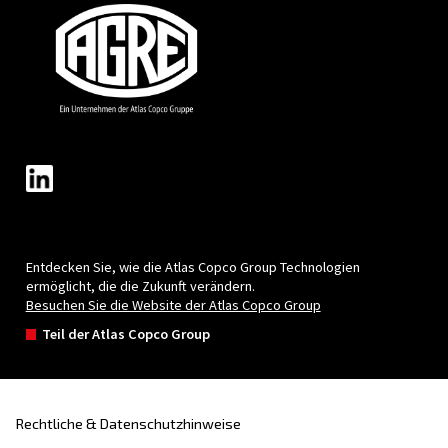
Stadt
*
Postleitzahl
*
Land
*
E-Mail
*
Deine Anfrage
*