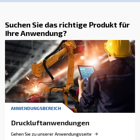
DRUCKLUFTWISSEN
Fünf Vorteile der
(Fern-)Überwachung von
Kompressoren
Dank der Datenüberwachung können die neue
Druckluftkompressoren mehr Vorteile bieten, 
Kontinuität, hohe Effizienz und Kosteneinspar