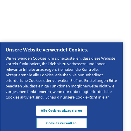
Rechtliche & Datenschutzhinweise
Cookies verwalten
Sitemap
© 2026 AGRE Kompressoren
MultiAir Germany GmbH, Keplerstraße 19, D-72762
Reutlingen, USt-IdNr.: DE146452384
Impressum
Datenschutzerklärung
Produktkonformität