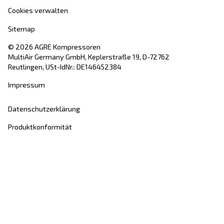
Mit Abschicken der Anfrage, erklären Sie sich bereit, 
mithilfe der gesammelten Daten kontaktieren darf. Weite
Informationen finden Sie in unseren Datenschutzbestim
Ich habe die Datenschutzrichtlinie gelesen und akzeptiert.
Anti-Roboter-Verifizierung
Hier klicken
Friendly
Captcha ⇗
AGRE