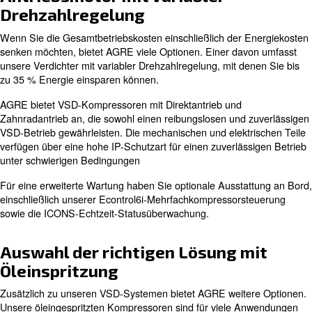
Öleingespritzte Kompressoren sind mit einem Filtersyst
ausgestattet, um den Öl- und Luftstrom sauber zu halte
hinaus sind sie mit Temperaturüberwachungsventilen au
das Öl ordnungsgemäß zu leiten. Wenn alles vorhanden 
diese Maschinen lange Zeit arbeiten und einen hohen Lu
erzeugen.
Um diese Haltbarkeit zu erhöhen, wird empfohlen, Origin
von AGRE zertifizierte Techniker einzusetzen.
Steigern Sie die Effizienz mit e
Antriebsmotor mit variabler
Drehzahlregelung
Wenn Sie die Gesamtbetriebskosten einschließlich der 
senken möchten, bietet AGRE viele Optionen. Einer dav