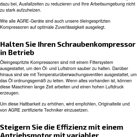
In diesem Artikel gehen wir ein wenig tiefer auf die
warum ein öleingespritzter Kompressor eine gute Inv
Niedrige Betriebstemperatur
Ein Hauptgrund für die Öleinspritzung ist die Vermeidun
Überhitzung. Wenn Öl eingefüllt wird, fließt es um den M
Maschine, um den Motor kühl zu halten. Dieser Mechani
dazu bei, Ausfallzeiten zu reduzieren und Ihre Arbeitsu
zu stark aufzuheizen.
Wie alle AGRE-Geräte sind auch unsere öleingespritzte
Kompressoren auf optimale Zuverlässigkeit ausgelegt.
Halten Sie Ihren Schraubenkom
in Betrieb