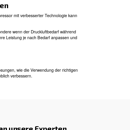
us. Im Allgemeinen sind Maschinen, die in kühleren Um
mperatur in der Nähe des Kompressors können Sie den
ichem Energieverlust.
Eine regelmäßige Überprüfung I
. Selbst kleine Lecks können sich im 
nsparungen führen