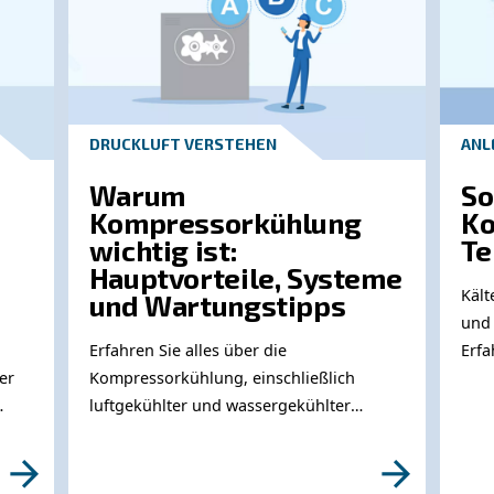
We
Ben
Bit
so 