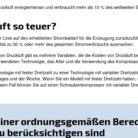
rieprozessen ein wichtiger Versorger, der oft als wesentli
riebsmittel mit erheblichem Energieverbrauch und damit
paren, die Kostenberechnung prüfen und praktische Lös
erstehen
 Druck gesetzt wurde, um ihre Dichte und ihren Druck zu 
d sie hauptsächlich in industriellen Prozessen eingesetzt
Erzeugung von Druckluft energieintensiv und verbraucht m
ruckluft so teuer?
ft sind in erster Linie auf den erheblichen Strombedarf 
g von Druckluft bis zu 30 % oder mehr des gesamten S
 Erzeugung von Druckluft gibt es mehrere Variablen, di