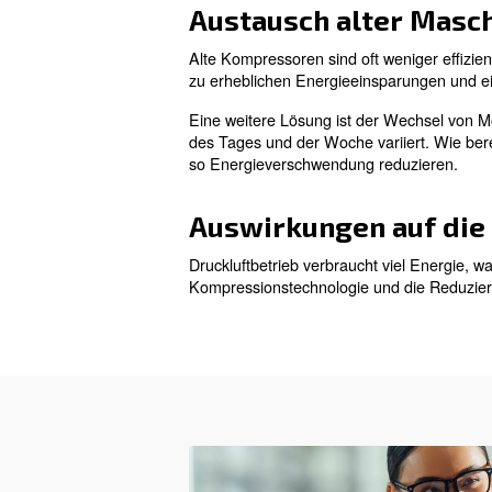
Maßnahmen, die Sie sofort
Optimierung 
Die Umgebungstemperatur wir
betrieben werden, in der Re
Energieverbrauch und somit 
Weniger Undic
Undichtigkeiten sind ein häu
Druckluftsystems und die
summieren, daher ist es wic
Bestimmung de