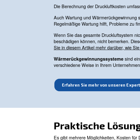
gehören der Druckluftbedarf
Ein Beispiel ist der Wechsel 
Produktionssystems variiert
was zu Energieverschwendung 
Anforderungen anpasst.
Faktoren, d
Druckluftko
Die Berechnung der Druckluf
Auch Wartung und Wärmerück
Regelmäßige Wartung hilft, P