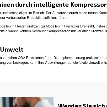
 anwenden können:
der Umgebungstemperatur
kt sich erheblich auf die Effizienz von Kompressoren a
gel effizienter. Durch die Optimierung der Umgebungste
auch die Kosten senken.
htigkeiten
figes Problem in Druckluftsystemen und führen zu erhebl
 Reparatur von Leckagen können zu erheblichen Ei
htig, diese umgehend zu beheben.
s Luftbedarfs