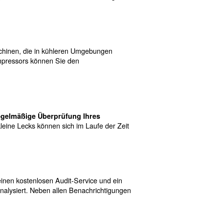
gliche Lecks, Rost und andere Probleme, die das gesa
o wie die ungeplante Unterstützung durch einen Technik
 reduzieren. Sie können die Wärme aus der Verdichtung 
in diesem Artikel.
 Druckluft einzusparen
r Lösungen bereits genannt, hier finden Sie eine Liste d