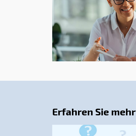
Um Ihr Druckluftsystem zu opt
Kompressorüberwachungssyste
bietet dieses Tool auch Emp
Austausch alte
Alte Kompressoren sind oft w
zu erheblichen Energieeinspa
Eine weitere Lösung ist der 
des Tages und der Woche var
so Energieverschwendung re
Auswirkungen 
Druckluftbetrieb verbraucht 
Kompressionstechnologie und