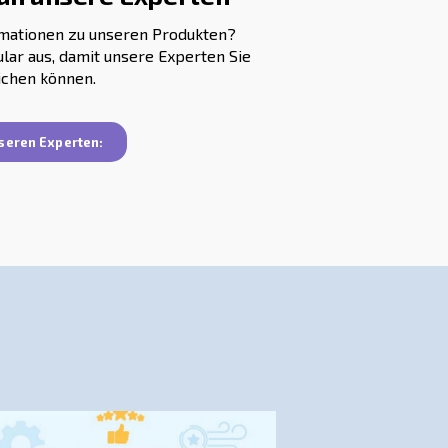
arf zu verstehen. Wir bieten einen kostenlosen Audit-Ser
e die Woche steuert und analysiert. Neben allen Benac
nergiekosten.
nte Kompressoren
ausch durch einen neuen Kompressor mit verbesserter Te
ren.
it variabler Drehzahl, insbesondere wenn der Druckluftb
en mit variabler Drehzahl ihre Leistung je nach Bedarf
mplementierung praktischer Lösungen, wie die Verwendung
 auf die lokale Umwelt erheblich verbessern.