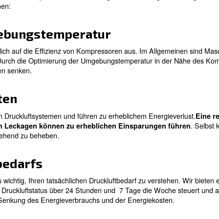
uftsystem nicht regelmäßig überprüfen, werden Sie mö
emerken. Diese Probleme können kostspielig sein, ebens
rüber, wie Sie häufige Lecks finden.
sind eine gute Möglichkeit, IhreEnergiekosten zu
steme
 Unternehmen wiederverwenden. Mehr dazu erfahren Sie 
nseren Experten:
Lösungen, um Kosten für
, Kosten für Druckluft zu sparen. Wir haben einige diese