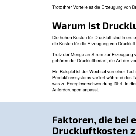
Druckluft ist in vielen Indust
auch eine der teuersten Bet
wie Sie Geld für Druckluft s
Druckluft v
Druckluft ist Luft, die unter
der großen Verfügbarkeit, wir
Trotz ihrer Vorteile ist die 
Warum ist D
Die hohen Kosten für Drucklu
die Kosten für die Erzeugun
Trotz der Menge an Strom zur