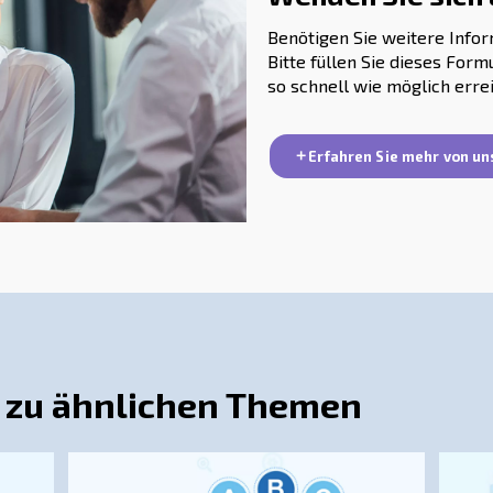
imieren, ist es wichtig, Ihren tatsächlichen Druckluftbed
m, das den Druckluftstatus über 24 Stunden und 7 Tag
fehlungen zur Senkung des Energieverbrauchs und der E
r Maschinen durch intellige
eniger effizient und kostspieliger im Betrieb. Der Aust
rungen und einer verbesserten Produktionseffizienz füh
Wechsel von Modellen mit fester Drehzahl zu Modellen m
iiert. Wie bereits erwähnt, können Schraubenkompressor
duzieren.
auf die Umwelt
viel Energie, was zu hohen CO2-Emissionen führt. Die I
 die Reduzierung von Leckagen, kann Ihre Auswirkungen