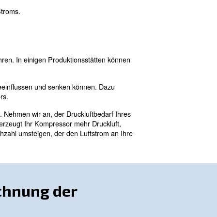
ch angesehen wird, wie Elektrizität, Wasser oder Erdgas. E
 verbundenen Kosten. In diesem umfassenden Leitfaden e
ungen zur Kostensenkung und Effizienzsteigerung anbiet
erhöhen. Dank ihrer zahlreichen Vorteile, wie der einfach
.
ehr als 10 % des weltweiten Stroms.
für die Erzeugung zurückzuführen. In einigen Produktions
tromverbrauchs ausmachen.
e die Kosten von Druckluft beeinflussen und senken kön