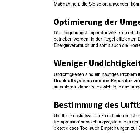
Wenn Sie das gesamte Druckl
beschädigen können, nicht b
Sie in diesem Artikel mehr da
Wärmerückgewinnungssy
verschiedene Weise in Ihrem
Erfahren Sie mehr von u
Praktische 
Es gibt mehrere Möglichkeiten