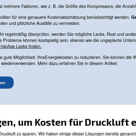
, die Art der verwendeten Technologie, das Alter und d
von einer Technologie mit fester Drehzahl zu einer Techn
 während des Tages und der Woche. Wenn Sie ein Modell 
führt. In diesem Fall können Sie auf einen Schraubenk
ie bei einer ordnungsg
sten zu berücksichtigen
tkosten umfasst mehrere Faktoren, wie z. B. die Größe 
gewinnung sollten für eine genauere Kostenabschätzun
robleme zu finden und plötzliche Ausfälle zu vermeiden.