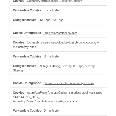
oder Anmeldeinformationen. Diese Cookies werden von uns gese
als Erstanbieter-Cookies bezeichnet. Wir verwenden auch Drittan
Cookies, welche von einer anderen Domäne als die der von Ihne
besuchten Website stammen. Wie verwenden diese Cookies zur
Unterstützung unserer Werbe- und Marketingmaßnahmen. Insbe
verwenden wir Cookies und andere Tracker-Technologien für die 
Zwecke:
Unbedingt erforderliche Cookies
Diese Cookies sind zur Funktion der Website erforderlich und kö
Ihren Systemen nicht deaktiviert werden. In der Regel werden di
Cookies nur als Reaktion auf von Ihnen getätigte Aktionen gesetzt
Dienstanforderung entsprechen, wie etwa dem Festlegen Ihrer
Datenschutzeinstellungen, dem Anmelden oder dem Ausfüllen v
Formularen. Sie können Ihren Browser so einstellen, dass diese
blockiert oder Sie über diese Cookies benachrichtigt werden. Ei
Bereiche der Website funktionieren dann aber nicht. Diese Cook
speichern keine personenbezogenen Daten.
Unbedingt
agre.de
erforderliche
Cookies