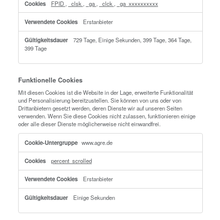
14db14467ffa_https_1.3,
AzureAppProxyPreauthSessionCookie_xxxxxxxx
Drittanbieter
Sitzung, Einige Sekunden
Leistungs-Cookies
Diese Cookies ermöglichen es uns, Besuche und Verkehrsquell
zählen, damit wir die Leistung unserer Website messen und ver
können. Sie unterstützen uns bei der Beantwortung der Fragen, 
Seiten am beliebtesten sind, welche am wenigsten genutzt werd
sich Besucher auf der Website bewegen. Alle von diesen Cooki
erfassten Informationen werden aggregiert und sind deshalb an
Sie diese Cookies nicht zulassen, können wir nicht wissen, wan
unsere Website besucht haben.
Leistungs-
www.agre.de
Cookies