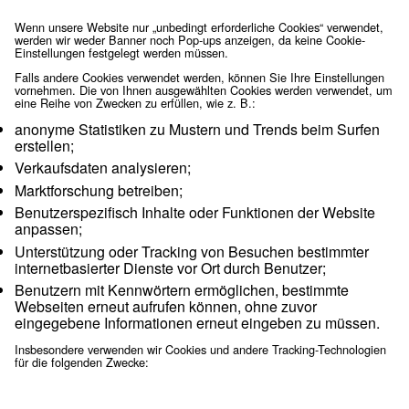
identifizieren Sie normalerweise nicht direkt, können Ihnen 
persönlicheres Web-Erlebnis bieten. Da wir Ihr Recht auf Pr
respektieren, können Sie entscheiden, dass einige Arten vo
nicht zugelassen werden.
Ein Cookie ist ein kleines Datenelement (Textdatei), welche
Website - wenn sie von einem Benutzer besucht wird – durc
Aufforderung an Ihren Browser auf Ihrem Gerät speichern wi
Informationen über Sie zu merken, z. B. Ihre Spracheinstel
Anmeldeinformationen. Diese Cookies werden von uns geset
Erstanbieter-Cookies bezeichnet. Wir verwenden für unsere
Marketingbemühungen auch Cookies von Drittanbietern - Co
einer anderen Domain als der Domain der Website, die Sie
Wenn unsere Website nur „unbedingt erforderliche Cookies“
werden wir weder Banner noch Pop-ups anzeigen, da keine 
Einstellungen festgelegt werden müssen.
Falls andere Cookies verwendet werden, können Sie Ihre Ei
vornehmen. Die von Ihnen ausgewählten Cookies werden v
eine Reihe von Zwecken zu erfüllen, wie z. B.:
anonyme Statistiken zu Mustern und Trends bei
erstellen;