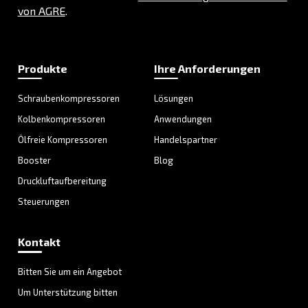
anderen Websites zu zeigen. Sie speichern nicht direkt person
Daten, basieren jedoch auf einer einzigartigen Identifizierung Ihr
Browsers und Internet-Geräts. Wenn Sie diese Cookies nicht zu
werden Sie weniger gezielte Werbung erleben.
Cookies
agre.de
für
Marketingzwecke
FPLC
,
_gcl_au
Erstanbieter
Einige Sekunden, 89 Tage
doubleclick.net
IDE, test_cookie
Drittanbieter