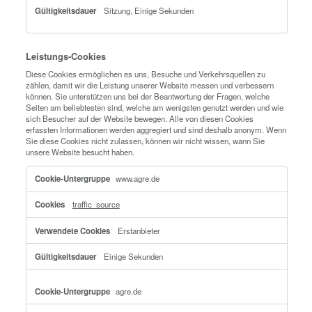
OptanonAlertBoxClosed
,
OptanonConsent
Erstanbieter
364 Tage, 364 Tage
login.microsoftonline.com
fpc, esctx, stsservicecookie, buid, esctx-xxxxxxxxx
ms-gateway-slice
Drittanbieter
29 Tage, Sitzung, Sitzung, 29 Tage, Sitzun
Sitzung
photos-videos-internal.atlascopco.co
AzureAppProxyAnalyticCookie_5450de5b-200f-40