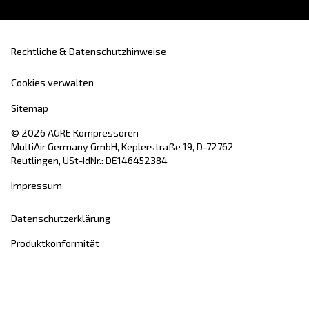
der
Kolbenkompressoren
und investiert
in
Innovation
mit dem Ziel,
die neueste
Technologie
in der Kompressorbranche anzu
Erfahren Sie alles über
die Bedeutung und Ge
von AGRE
.
Produkte
Ihre Anforderun
Schraubenkompressoren
Lösungen
Kolbenkompressoren
Anwendungen
Ölfreie Kompressoren
Handelspartner
Booster
Blog
Druckluftaufbereitung