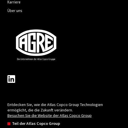
389 Tage, Einige Sekunden
So vermeiden Sie Cookies: Bei den meisten Internetbrowse
Sie den Browser so einstellen, dass Cookies blockiert, Cook
Festplatte Ihres Computers gelöscht oder Sie benachrichtig
dass eine Webseite Cookies enthält, bevor ein Cookie gespei
Weitere Informationen zu diesen Funktionen finden Sie in d
Anweisungen Ihres Browsers oder im Hilfebildschirm. Bitte 
dass einige unserer Webseiten ohne die Verwendung von C
möglicherweise nicht ordnungsgemäß funktionieren.
AGRE
AGRE wurde vor über 100 Jahren gegründet un
eine der
zuverlässigsten
Druckluftmarken. 
ein Wegbereiter im Bereich