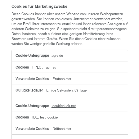
traffic_source
Erstanbieter
Einige Sekunden
agre.de
FPID
,
_clsk
,
_ga
,
_clck
,
_ga_xxxxxxxxxx
Erstanbieter
729 Tage, Einige Sekunden, 399 Tage, 364
399 Tage
Funktionelle Cookies