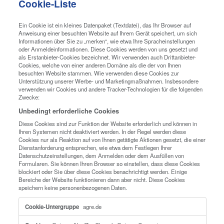
Verkaufsdaten analysieren;
Marktforschung betreiben;
Benutzerspezifisch Inhalte oder Funktionen der
anpassen;
Unterstützung oder Tracking von Besuchen best
internetbasierter Dienste vor Ort durch Benutzer
Benutzern mit Kennwörtern ermöglichen, besti
Webseiten erneut aufrufen können, ohne zuvor
eingegebene Informationen erneut eingeben zu
Insbesondere verwenden wir Cookies und andere Tracking-T
für die folgenden Zwecke:
Cookie-Liste
Ein Cookie ist ein kleines Datenpaket (Textdatei), das Ihr Browse
Anweisung einer besuchten Website auf Ihrem Gerät speichert, 
Informationen über Sie zu „merken“, wie etwa Ihre Spracheinste