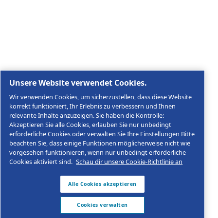
Rechtliche & Datenschutzhinweise
Cookies verwalten
Sitemap
© 2026 AGRE Kompressoren
MultiAir Germany GmbH, Keplerstraße 19, D-72762
Reutlingen, USt-IdNr.: DE146452384
Impressum
Datenschutzerklärung
Produktkonformität