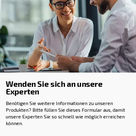
Kompressor kommende Druckluft gelangt in den ersten
Trockenmittelelement die Feuchtigkeit aus der Luft
diese Weise
und somit 
wird die Druckluft getrocknet
In der Zwischenzeit wird der zweite Turm druckentlastet 
enthaltenen Trockenmittel werden regeneriert, da diese
immer wieder mit Wasser gesättigt werden können. Auf
behalten die Trockenmittel ihre Absorptionsfähigkeit. W
Elemente vollständig regeneriert sind, wechseln die Tür
Aufgaben, um die Kontinuität des Prozesses zu gewährl