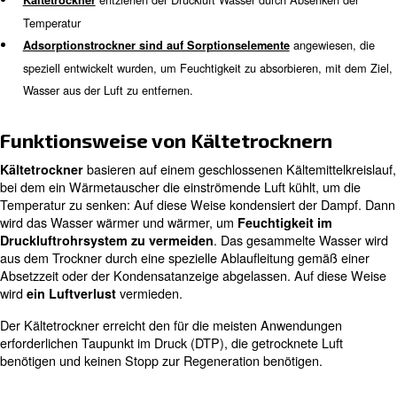
In Kombination mit dem Kompressor
ist ein Trockner e
Trockner sind 
Maschine, die Luft und Wasser trennt.
verschiedenen Formen und Größen erhältlich. Bei kleine
sind auch Trockner in die Verdichter integriert.
Basierend auf mehr als 80 Jahren Erfahrung in der Druck
lassen sich die Trockner von AGRE in zwei Hauptty
unterscheiden:
entziehen der Druckluft Wasser durch Abse
Kältetrockner
Temperatur
ange
Adsorptionstrockner sind auf Sorptionselemente
speziell entwickelt wurden, um Feuchtigkeit zu absorbieren
Wasser aus der Luft zu entfernen.
Funktionsweise von Kältetrockne