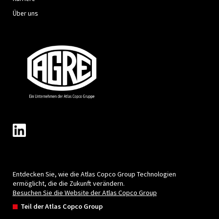
Stadt
*
Postleitzahl
*
Land
*
E-Mail
*
Deine Anfrage
*