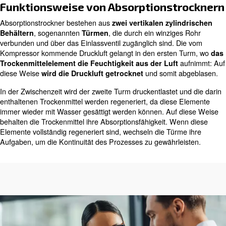
basieren auf einem geschlossenen Kältemi
Kältetrockner
bei dem ein Wärmetauscher die einströmende Luft kühlt
Temperatur zu senken: Auf diese Weise kondensiert de
wird das Wasser wärmer und wärmer, um
Feuchtigkeit
. Das gesammelte
Druckluftrohrsystem zu vermeiden
aus dem Trockner durch eine spezielle Ablaufleitung ge
Absetzzeit oder der Kondensatanzeige abgelassen. Auf
wird
vermieden.
ein Luftverlust
Der Kältetrockner erreicht den für die meisten Anwend
erforderlichen Taupunkt im Druck (DTP), die getrocknete
benötigen und keinen Stopp zur Regeneration benötigen
Funktionsweise von Absorptionst
Absorptionstrockner bestehen aus
zwei vertikalen zyl
, sogenannten
, die durch ein winzig
Behältern
Türmen
verbunden und über das Einlassventil zugänglich sind. 