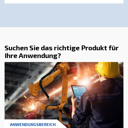
DRUCKLUFT VERSTEHEN
Druckluft-Rohrleitungen: 
komplette, praktische
Leitfaden
Vollständiger Leitfaden für Druckluftleitungen:
Materialien, Dimensionierung, Struktur und W
zur Reduzierung von Druckabfällen, Kontrolle 
Energiekosten und Verbesserung der Zuverlässi