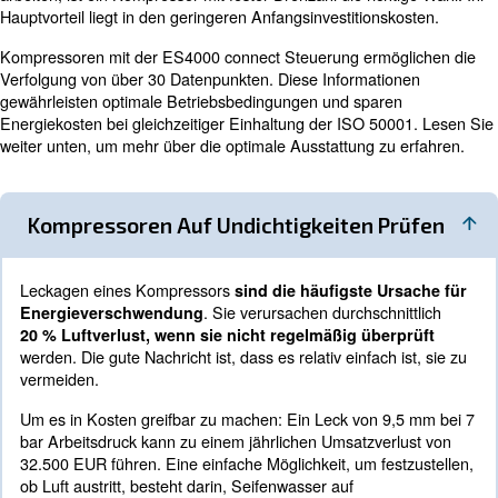
Drehzahl als eigenständige oder zusätzliche Maschine in
ziehen, können Sie von höchster Energieeffizienz profiti
Obwohl Modelle mit variabler Drehzahlregelung (VSD) i
am besten zur Senkung der Energiekosten geeignet sin
kleine/mittlere Maschinen mit fester Drehzahl auch eine
Effizienz bieten. Insbesondere wenn Sie in einem kleinen
mittelgroßen IBetrieb wie der Kfz-Werkstatt oder im Ha
arbeiten, ist ein Kompressor mit fester Drehzahl die richt
Hauptvorteil liegt in den geringeren Anfangsinvestitionsk
Kompressoren mit der ES4000 connect Steuerung ermög
Verfolgung von über 30 Datenpunkten. Diese Informatio
gewährleisten optimale Betriebsbedingungen und spare
Energiekosten bei gleichzeitiger Einhaltung der ISO 50
weiter unten, um mehr über die optimale Ausstattung zu