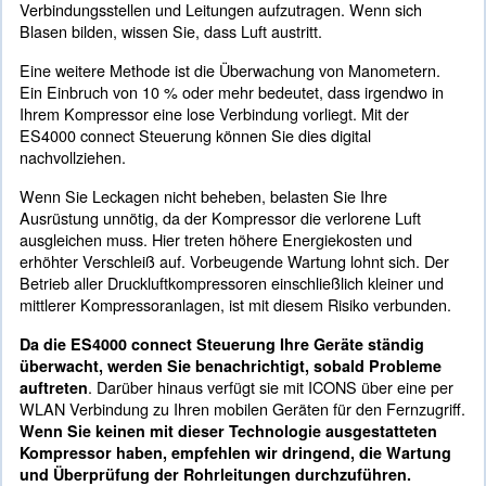
Kompressoren Auf Undichtigkeiten P
Leckagen eines Kompressors
sind die häufigste Ur
. Sie verursachen durchschn
Energieverschwendung
20 % Luftverlust, wenn sie nicht regelmäßig über
werden. Die gute Nachricht ist, dass es relativ einfach 
vermeiden.
Um es in Kosten greifbar zu machen: Ein Leck von 9
bar Arbeitsdruck kann zu einem jährlichen Umsatzver
32.500 EUR führen. Eine einfache Möglichkeit, um fes
ob Luft austritt, besteht darin, Seifenwasser auf
Verbindungsstellen und Leitungen aufzutragen. Wenn
Blasen bilden, wissen Sie, dass Luft austritt.
Eine weitere Methode ist die Überwachung von Mano
Ein Einbruch von 10 % oder mehr bedeutet, dass irg