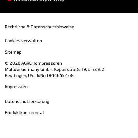
Deine Anfrage
*
Mit Abschicken der Anfrage, erklären Sie sich bereit, 
mithilfe der gesammelten Daten kontaktieren darf. Weite
Informationen finden Sie in unseren Datenschutzbestim
Ich habe die Datenschutzrichtlinie gelesen und akzeptiert.
Anti-Roboter-Verifizierung
Hier klicken
Friendly
Captcha ⇗