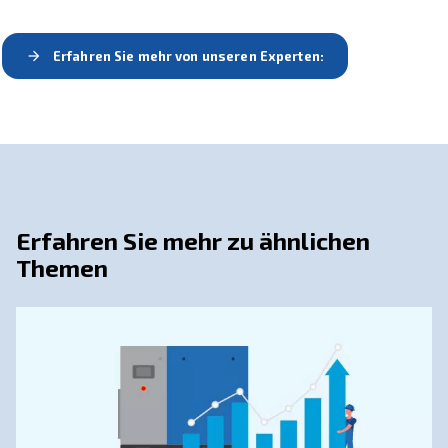
fester Drehzahl für Sie
geeignet?
Mit den allgemeinen Tipps, die in diesem Artikel zur Ma
Leistung beschrieben werden, lohnt es sich auch, zu beur
welche Größe und welcher Typ von Maschine geeignet is
großer Kompressor verschwendet Energie. Andererseits
Risiko, dass die Ausrüstung überlastet wird, wenn er zu kl
Sie sollten darauf achten, wie viel Kraft Sie benötigen, 
Aufgabe in einem bestimmten Zeitrahmen zu erledigen. D
Ihnen bei der Bestimmung des richtigen Drucks für Ihr
Obwohl die Nennleistung in kW angegeben ist, um die
Geschwindigkeit zu messen, sollten Sie auf Liefermeng
Druck (bar) achten.
Darüber hinaus ist es wichtig, auf die Vorteile der feste
Vergleich zur vaiablen Drehzahlregelung zu achten. We