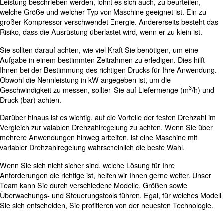
Die gute Nachricht ist, dass die Behebung von Lu
wie der Austausch von Filtern, O-Ringen,
einfach ist
Dichtungen und verschlissenen Rohren. Dies gilt zusä
Festziehen loser Verbindungen. Sie sollten die Empf
für jede Komponente befolgen, um eine maximale Lei
erzielen.
Überwachung Der Umgebungstemper
Ist ein kleiner oder mitt
Druckluftkompressor m