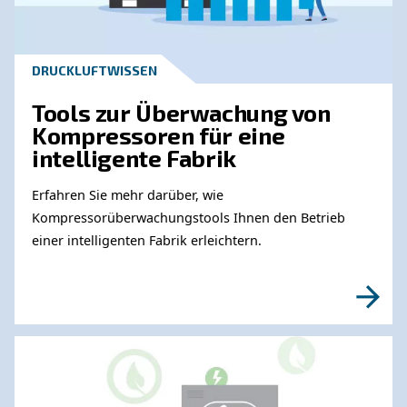
mehrere Anwendungen hinweg arbeiten, ist eine Maschi
variabler Drehzahlregelung wahrscheinlich die beste Wah
Wenn Sie sich nicht sicher sind, welche Lösung für Ihre
Anforderungen die richtige ist, helfen wir Ihnen gerne we
Team kann Sie durch verschiedene Modelle, Größen so
Überwachungs- und Steuerungstools führen. Egal, für w
Sie sich entscheiden, Sie profitieren von der neuesten 
Erfahren Sie mehr von unseren Experten: