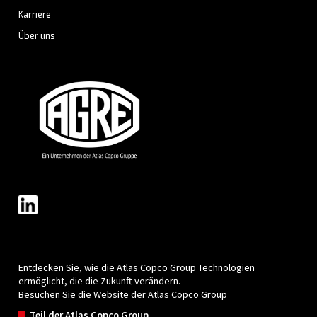
Nachname
*
Firma
*
Stadt
*
Postleitzahl
*
Land
*
E-Mail
*