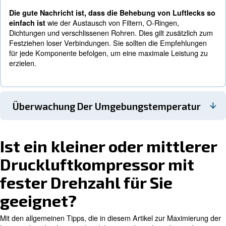
Ihrem Kompressor eine lose Verbindung vorliegt. Mit 
ES4000 connect Steuerung können Sie dies digital
nachvollziehen.
Wenn Sie Leckagen nicht beheben, belasten Sie Ihre
Ausrüstung unnötig, da der Kompressor die verlorene
ausgleichen muss. Hier treten höhere Energiekosten
erhöhter Verschleiß auf. Vorbeugende Wartung lohnt 
Betrieb aller Druckluftkompressoren einschließlich kl
mittlerer Kompressoranlagen, ist mit diesem Risiko v
Da die ES4000 connect Steuerung Ihre Geräte st
überwacht, werden Sie benachrichtigt, sobald P
. Darüber hinaus verfügt sie mit ICONS übe
auftreten
WLAN Verbindung zu Ihren mobilen Geräten für den F
Wenn Sie keinen mit dieser Technologie ausgest
Kompressor haben, empfehlen wir dringend, die
und Überprüfung der Rohrleitungen durchzuführ