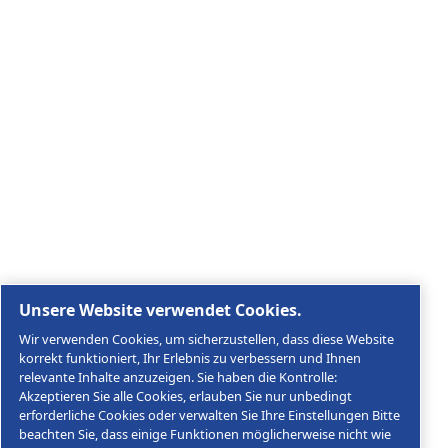
Entdecken Sie, wie die Atlas Copco Group Technologie
ermöglicht, die die Zukunft verändern.
Besuchen Sie die Website der Atlas Copco Group
Teil der Atlas Copco Group
Rechtliche & Datenschutzhinweise
Cookies verwalten
Sitemap
© 2026 AGRE Kompressoren
MultiAir Germany GmbH, Keplerstraße 19, D-72762
Reutlingen, USt-IdNr.: DE146452384