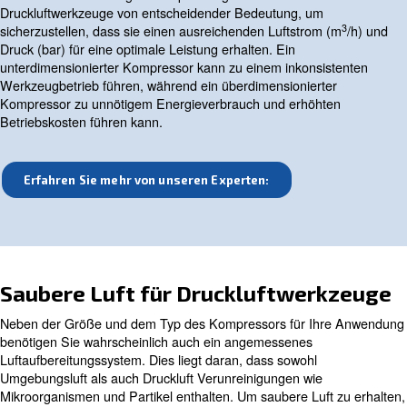
Anwendungen, für die Schraubenkompressoren besonde
sind, gehören das Sandstrahlen sowie industrielle Lack
das Laserschneiden. Je nach Arbeitsbelastung und Lei
Autowerkstätten entweder einen Kolbenkompressor ode
kleinen Schraubenkompressor einsetzen.
Der Hauptvorteil von Schraubenkompressoren gegenüber
dass sie Energie sparen. Dies ist wichtig, da die Energie
80 % des Besitzes und Betriebs eines Kompressors au
verschiedenen Technologien, einschließlich variablem D
(VSD), können Schraubenkompressoren eine Vielzahl v
Anwendungen mit minimalem Luftverlust bedienen. Dies
sich von Schrauben- und Kolbenkompressoren mit feste
die entweder ein- oder ausgeschaltet sind.