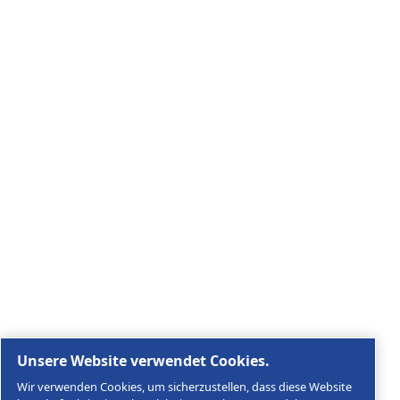
Entdecken Sie, wie die Atlas Copco Group Technologie
ermöglicht, die die Zukunft verändern.
Besuchen Sie die Website der Atlas Copco Group
Teil der Atlas Copco Group
Rechtliche & Datenschutzhinweise
Cookies verwalten
Sitemap