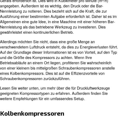
anstelle von Strom und umfassen Bohrer, Ratschen,
Schraubenschlüssel, Nagelpistolen, Drucklufthämmer u
Lackierpistolen. Sie sind am häufigsten auf Baustellen u
Werkstätten zu finden. Je nach Anwendung profitieren S
Kolbenkompressoren oder kleinen bis mittelgroßen
Schraubenkompressoren.
Bei der Auswahl der richtigen Lösung sollten Sie auf de
Luftverbrauch oder den Durchfluss achten, der für den A
Geräts erforderlich ist. Dies wird in Kubikmeter pro Minu
angegeben. Außerdem ist es wichtig, den Druck oder di
Nennleistung zu notieren. Dies bezieht sich auf die Kraft,
Ausführung einer bestimmten Aufgabe erforderlich ist. D
Allgemeinen eine gute Idee, in eine Maschine mit einer 
Nennleistung als das betriebene Werkzeug zu investiere
gewährleistet einen kontinuierlichen Betrieb.
Allerdings möchten Sie nicht, dass eine große Menge a
verschwendetem Luftdruck entsteht, da dies zu Energieve