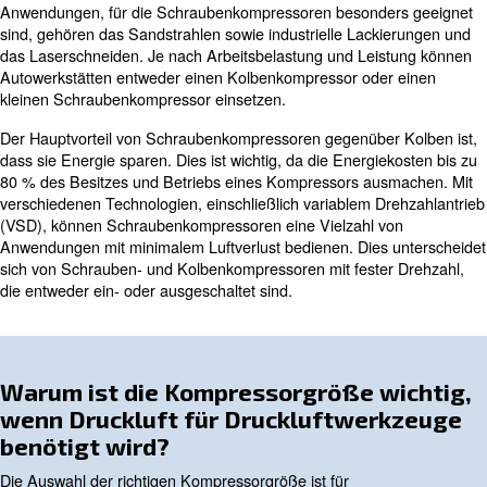
transportiert werden können. Außerdem können diese 
mit Öl oder Diesel betrieben werden, ohne dass eine St
erforderlich ist.
Dennoch benötigen Kolbenkompressoren in der Regel Ze
nach jedem Einsatz abzukühlen. Das bedeutet, dass sie 
nicht ideal für den ganztägigen Betrieb sind. Wenn Sie z
Haltbarkeit und Mobilität benötigen und vorübergehend
Druckluftwerkzeuge verwenden, ist ein Kolbenkompress
wahrscheinlich die richtige Wahl. Für eine höhere Effizie
sich jedoch, kleine bis mittelgroße Schraubenkompresso
betracht zu ziehen.
Schraubenkompressoren
Wenn Ihre Baustelle statisch ist und Sie über eine Stro
verfügen, werden Sie wahrscheinlich Schraubenkompres
die Kolbenkompressoren überlegen sind. Zu den industri