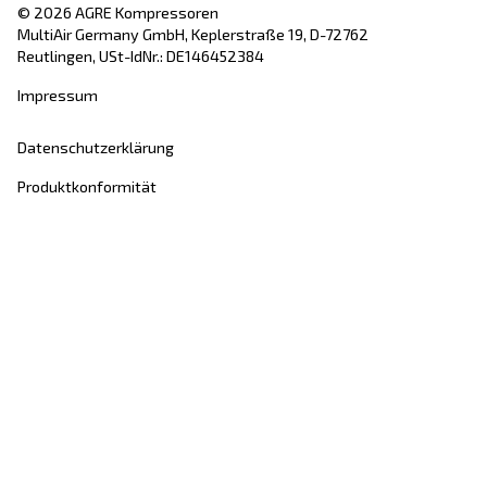
E-Mail
*
Deine Anfrage
*
Mit Abschicken der Anfrage, erklären Sie sich bereit, 
mithilfe der gesammelten Daten kontaktieren darf. Weite
Informationen finden Sie in unseren Datenschutzbestim
Ich habe die Datenschutzrichtlinie gelesen und akzeptiert.