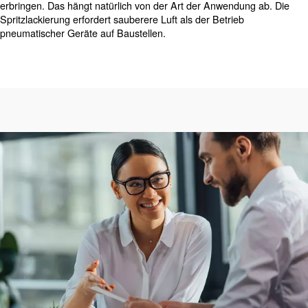
Saubere Luft für Druckluftwer
Neben der Größe und dem Typ des Kompressors für I
benötigen Sie wahrscheinlich auch ein angemessenes
Luftaufbereitungssystem. Dies liegt daran, dass sowohl
Umgebungsluft als auch Druckluft Verunreinigungen wie
Mikroorganismen und Partikel enthalten. Um saubere Luf
ist es daher unbedingt notwendig, ein geeignetes Filtrat
Trocknungssystem zu ergänzen.
Einige moderne Schraubenkompressoren sind mit eing
Lufttrocknern ausgestattet. Die Luftaufbereitung ist wicht
sowohl Ihre Geräte als auch Ihre Reputation schützt. Si
keine verschmutzte Luft verwenden, wenn Sie Dienstlei
erbringen. Das hängt natürlich von der Art der Anwendu
Spritzlackierung erfordert sauberere Luft als der Betrieb