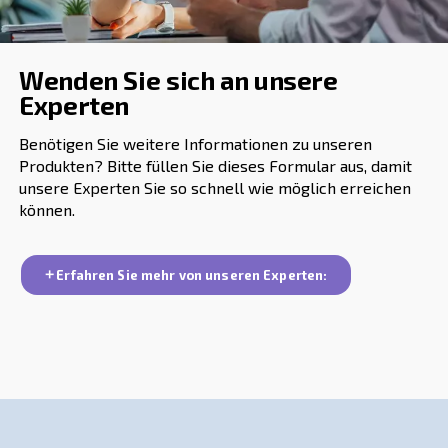
pneumatischer Geräte auf Baustellen.
Neben der Größe und dem Typ des Kompressors für I
benötigen Sie wahrscheinlich auch ein angemessenes
Luftaufbereitungssystem. Dies liegt daran, dass sowohl
Umgebungsluft als auch Druckluft Verunreinigungen wie
Mikroorganismen und Partikel enthalten. Um saubere Luf
ist es daher unbedingt notwendig, ein geeignetes Filtrat
Trocknungssystem zu ergänzen.
Einige moderne Schraubenkompressoren sind mit eing
Lufttrocknern ausgestattet. Die Luftaufbereitung ist wicht
sowohl Ihre Geräte als auch Ihre Reputation schützt. Si
keine verschmutzte Luft verwenden, wenn Sie Dienstlei
erbringen. Das hängt natürlich von der Art der Anwendu
Spritzlackierung erfordert sauberere Luft als der Betrieb
pneumatischer Geräte auf Baustellen.