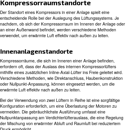
positionierte Abluftventilatoren können dazu beitragen, d
Rückführung von heißer Luft zu den Kühllufteinlässen zu
wodurch sichergestellt wird, dass der Kompressor konsta
Luft versorgt wird.
Die Gewährleistung eines ausreichende
Kühlluftstrom:
Kühlluftstroms ist für die Aufrechterhaltung der Effizienz
Kompressors unerlässlich. Dazu muss das Belüftungssy
konstruiert werden, dass es dem Kompressor eine konst
von kühler Luft liefert und gleichzeitig erwärmte Luft effek
Die Beratung mit unseren Spezialisten hilt Ihnen sicherz
das Lüftungssystem korrekt ausgelegt ist, um die erforde
Kühlluftzufuhr zu gewährleisten.
Erfahren Sie mehr von unseren Experten: