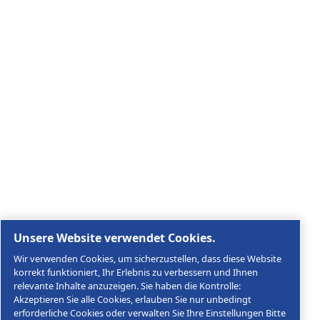
Entdecken Sie, wie die Atlas Copco Group Technologie
ermöglicht, die die Zukunft verändern.
Besuchen Sie die Website der Atlas Copco Group
Teil der Atlas Copco Group
Rechtliche & Datenschutzhinweise
Cookies verwalten
Sitemap
© 2026 AGRE Kompressoren
MultiAir Germany GmbH, Keplerstraße 19, D-72762
Reutlingen, USt-IdNr.: DE146452384