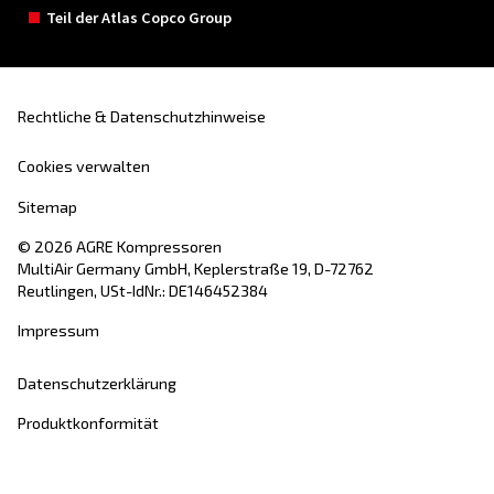
Vorname
*
Nachname
*
Firma
*
Stadt
*
Postleitzahl
*
Land
*
E-Mail
*