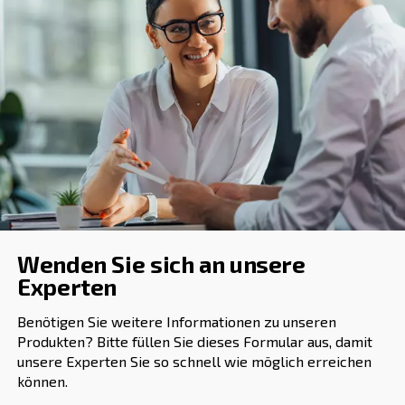
dass die Anlage effizient arbeitet und die Belastung des 
reduziert wird.
: Stellen Sie sicher, da
Probleme mit Druckluftleitungen
Druckluftleitungen richtig dimensioniert und installiert sind
Druckabfälle zu verhindern und einen effizienten Luftstrom
aufrechtzuerhalten. Regelmäßige Wartungen und Inspekti
helfen, Probleme mit den Rohrleitungen zu identifizieren 
: Stellen Sie sicher, dass das
Unzureichende Belüftung
Belüftungssystem ordnungsgemäß konstruiert und dimensio
einen ausreichenden Luftstrom zu gewährleisten und erwä
entfernen. Die Beratung mit unseren Spezialisten und Gerä
kann dazu beitragen, die korrekte Auslegung des Systems 
Verbessern Sie Ihr Lüftungssy