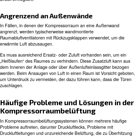
Belüftungsmethoden für versc
Kompressorraumstandorte
Der Standort eines Kompressors in einer Anlage spielt e
entscheidende Rolle bei der Auslegung des Lüftungssys
nachdem, ob sich der Kompressorraum im Inneren der 
an einer Außenwand befindet, werden verschiedene Me
verwendet, um erwärmte Luft effektiv nach außen zu leit
Innenanlagenstandorte
Kompressorräume, die sich im Inneren einer Anlage bef
erfordern oft, dass der Auslass des internen Kompressor
mithilfe eines zusätzlichen Inline-Axial-Lüfter ins Freie gel
Verschiedene Methoden, wie Direktanschluss, Haubenko