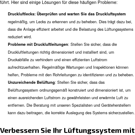
oder Nullpunkt-Anpassung, können eingesetzt werden, 
erwärmte Luft effektiv nach außen zu leiten.
Bei der Verwendung von zwei Lüftern in Reihe ist eine so
Konfiguration erforderlich, um eine Überlastung der Mot
vermeiden. Die gebräuchlichste Ausführung umfasst ein
Nullpunktanpassung am Verdichterlüfterauslass, die ei
der Mischung von erwärmter Abluft und Raumluft bei re
Druck ermöglicht.
Angrenzend an Außenwände
In Fällen, in denen der Kompressorraum an eine Auße
angrenzt, werden typischerweise wandmontierte
Raumabluftventilatoren mit Rückzugsklappen verwendet
erwärmte Luft abzusaugen.
Es muss ausreichend Ersatz- oder Zuluft vorhanden sei