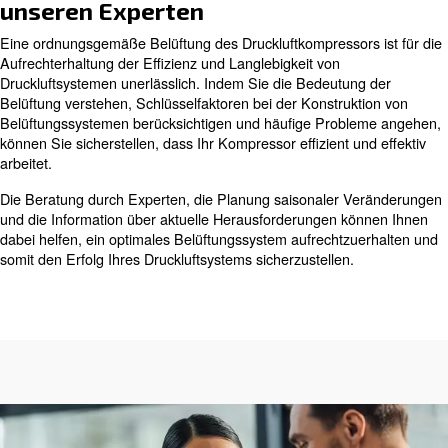
„Heißlaufen“ des Raumes zu verhindern. Diese Zusatzlu
dem Inneren der Anlage oder über Außenlufteinlassgitt
werden. Beim Ansaugen von Luft in einen Raum ist Vors
um Unterdruck zu vermeiden, der dazu führen kann, das
zuschlagen.
Häufige Probleme und Lösungen
Kompressorraumbelüftung
In Kompressorraumbelüftungssystemen können mehrere
Probleme auftreten, darunter Druckluftlecks, Probleme m
Druckluftleitungen und unzureichende Belüftung, die zu
führt. Hier sind einige Lösungen für diese häufigen Prob
Druckluftlecks: Überprüfen und warten Sie das Druck
regelmäßig, um Lecks zu erkennen und zu beheben. Dies t