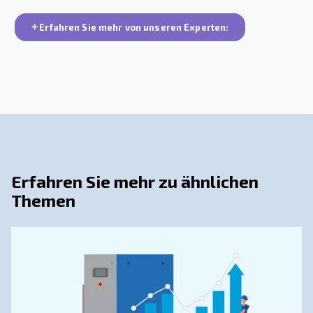
unseren Experten
Eine ordnungsgemäße Belüftung des Druckluftkompressor
Aufrechterhaltung der Effizienz und Langlebigkeit von
Druckluftsystemen unerlässlich. Indem Sie die Bedeutun
Belüftung verstehen, Schlüsselfaktoren bei der Konstruk
Belüftungssystemen berücksichtigen und häufige Probl
können Sie sicherstellen, dass Ihr Kompressor effizient u
arbeitet.
Die Beratung durch Experten, die Planung saisonaler 
und die Information über aktuelle Herausforderungen k
dabei helfen, ein optimales Belüftungssystem aufrechtz
somit den Erfolg Ihres Druckluftsystems sicherzustellen.