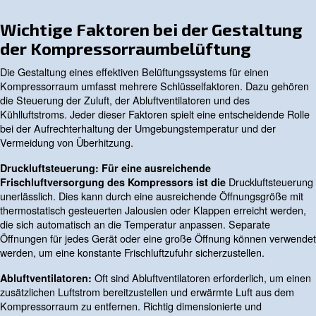
Bedeutung, insbesondere für wassergekühlte Kompresso
dazu beiträgt, die während des Betriebs erzeugte Wärme
Etwa 20 % der von einem wassergekühlten Kompressor
Leistung werden in Wärme umgewandelt.
Ohne eine ordnungsgemäße Belüftung kann sich diese
ansammeln, was zu einer reduzierten Effizienz, einer m
Abschaltung der Anlage und sogar zu Schäden am Kom
führen kann. Eine effektive Belüftung sorgt dafür, dass d
Kompressor effizient und effektiv arbeitet, seine Zuverläs
aufrechterhält und seine Lebensdauer verlängert.
Wichtige Faktoren bei der Gest
der Kompressorraumbelüftung