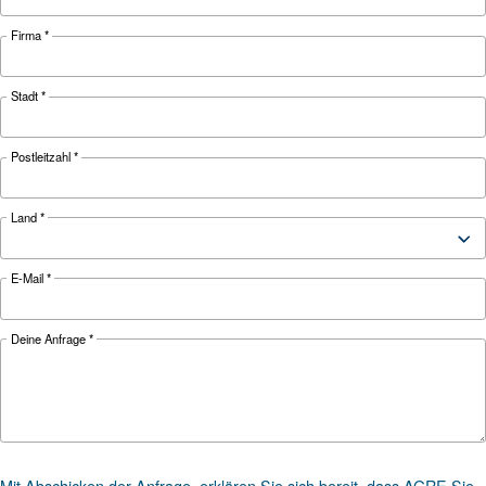
Kosten für Nicht-Originalte
eines Kompressors?
Erfahren Sie mehr über die Kosten von Nicht-
Originalteilen für Kompressoren und warum Sie
Zuverlässigkeit, Effizienz und Langlebigkeit Ihr
Druckluft in Originalteile investieren sollten.