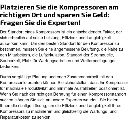
Eine saubere, trockene Umgebung ist ideal für die
Kompressorinstallation, um Verschleiß und Schäden du
Partikel zu vermeiden. Verschmutzte Umgebungsluft ka
Wartungsleistungen und -kosten erhöhen, da sie interne
Komponenten beschädigen kann. Für eine ordnungsg
Platzierung und Verwendung des Kompressors benötigt 
Maschine eine saubere Luftquelle oder Ansaugfilter
Zur Wartung
Ausreichend Platz um den Kompressor herum für Wartu
ist entscheidend. Ein empfohlener Radius von drei Fuß 
ermöglicht einen einfachen Zugang zu den Komponent
der Wartung. Die Installation im Erdgeschoss wird bevo
Komplikationen zu vermeiden und einen einfachen Zuga
Wartungsarbeiten zu gewährleisten.