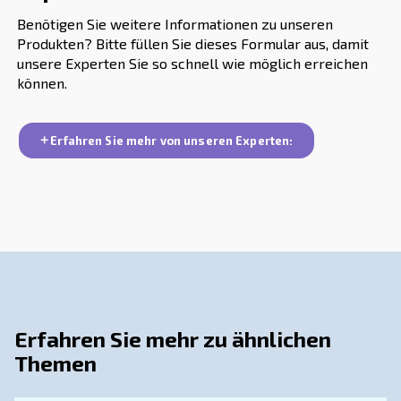
Die Aufrechterhaltung der richtigen Raumtemperatur 
Sicherstellung einer ordnungsgemäßen Luftzirkulati
eine Überhitzung und Ausfälle der Verdichterkompon
verhindern, was zu einem reibungsloseren Betrieb füh
ideale Temperaturbereich für einen Kompressorraum 
zwischen 10 und 30 °C (50 und 85 °F).
Was Muss Ich Bei Der Suche Nach Ein
Stromquelle Für Meinen Kompressor
Beachten?
Wie Wirkt Sich Verunreinigte Luft Um
Kompressor Auf Die Wartung Aus?