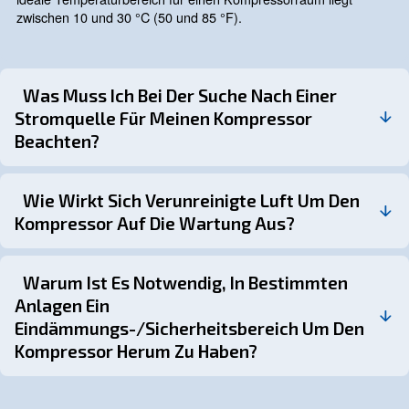
Der Standort eines Kompressors ist ein entscheidender 
sich erheblich auf seine Leistung, Effizienz und Langlebi
auswirken kann. Um den besten Standort für den Kompr
bestimmen, müssen Sie eine angemessene Belüftung, d
den Mitarbeitern, die Luftzirkulation, Standort der Strom
Sauberkeit, Platz für Wartungsarbeiten und Wetterbedi
bedenken.
Durch sorgfältige Planung und enge Zusammenarbeit mi
Kompressorlieferanten können Sie sicherstellen, dass 
für maximale Produktivität und minimale Ausfallzeiten posi
Wenn Sie nach der richtigen Beratung für einen Kompre
suchen, können Sie sich an unsere Experten wenden. Si
Ihnen die richtige Lösung, um die Effizienz und Langlebig
Kompressors zu maximieren und gleichzeitig die Wartun
Reparaturkosten zu senken.