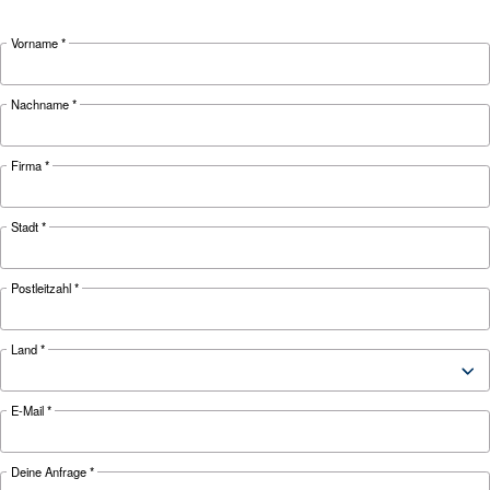
MEHR ÜBER DRUCKLUFT ERFAHREN
Wie hoch sind die tatsächl
Kosten für Nicht-Originalte
eines Kompressors?
Erfahren Sie mehr über die Kosten von Nicht-
Originalteilen für Kompressoren und warum Sie
Zuverlässigkeit, Effizienz und Langlebigkeit Ihr