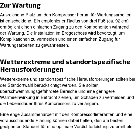
Kompressorraum liegt jedoch zwischen 10 und 30 °C (50
Dieser Temperaturbereich und eine angemessene Belüf
verhindern, dass die Komponenten überhitzen bzw. einfr
Mit der richtigen Temperatur und ausreichender Belüftung
Kompressor optimal.
Stromversorgungsanschluss
Der Abstand zwischen dem Kompressor und der Stromq
sich auf die Verkabelungskosten auswirken. Größere A
erfordern größere Kabelquerschnitte und höhere
Energieverteilungskosten. Die Sicherstellung einer nah
Stromquelle kann Kosten sparen und die Effizienz des
verbessern.
Bedienung und Wartung