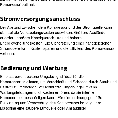
beeinträchtigen. Um Produktivitätseinbußen zu vermeid
Sicherheit Ihrer Mitarbeiter zu gewährleisten, sollten Sie
Kompressorstandort in Erwägung ziehen, der Störungen 
Schwingungsdämpfer können dazu beitragen, die Ausw
Vibrationen zu reduzieren und die Arbeitsumgebung für d
angenehmer zu machen.
Luftaustausch und Raumtempera
Um die Energieeffizienz durch die richtige Platzierung 
des Kompressors zu erhöhen, sollten Sie auch die Luftzi
die Temperatur berücksichtigen. Eine ordnungsgemäße L
und die Aufrechterhaltung einer optimalen Raumtempera
entscheidend für den reibungslosen Betrieb eines Komp
Jeder VKompressor arbeitet mit einer leicht unterschied
Temperatur. Daher gibt es keine spezifische Temperatur 
Kompressorraum. Der ideale Temperaturbereich für ein