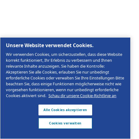
Rechtliche & Datenschutzhinweise
Cookies verwalten
Sitemap
© 2026 AGRE Kompressoren
MultiAir Germany GmbH, Keplerstraße 19, D-72762
Reutlingen, USt-IdNr.: DE146452384
Impressum
Datenschutzerklärung
Produktkonformität