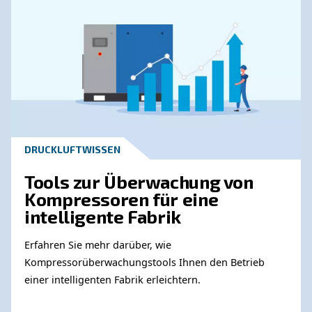
Warum Ist Es Notwendig, In Bestimm
Anlagen Ein
Eindämmungs-/Sicherheitsbereich U
Kompressor Herum Zu Haben?