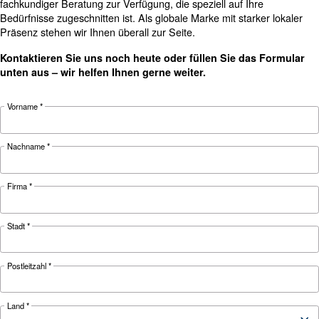
LD-KONDENSATABSCHEIDER UND ENTWÄSSERER SIND DIE LÖSUNG Z
ENTFERNUNG VON LUFTFEUCHTIGKEIT AUS DER DRUCKLUFT.
Dokumentation
LD Kondensatabfluesse