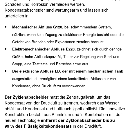
Um Wasser zu entfernen, ohn
zu verschwenden
Zyklon-Kondensatabscheider eignen sich ideal für
Druckluftanwendungen und vervollständigen das
Druckluftsystem.
Ihre Funktion besteht darin,
Wasser, das sich in der
Umgebungsluft als Dampf befindet, aus der Luft
bevor es in das Rohrleitungssystem gela
abzulassen,
sehr leisen Kondensatabscheider beanspruchen keine
Produktionsgebäude und
vermeiden Schäden an de
Maschine und dem Endprodukt.
Der elektrische Kondensatabscheider (LD)
untersche
durch seinen nachhaltigen Aspekt und ermöglich
wodurch mögliche Produktio
Energieeinsparungen,