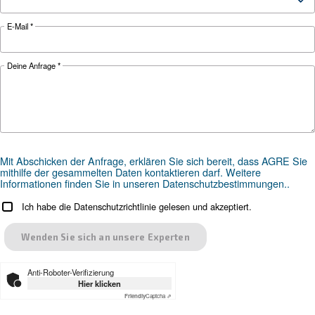
Broschüre herunterladen
Individuelle Beratung
Die Auswahl des richtigen Druckluftkompressors und der 
Ausrüstung kann eine Herausforderung sein. Deshalb sol
am besten direkt an uns wenden. Unser Team aus erfa
Vertriebsingenieuren und lokalen Vertriebspartnern steht
fachkundiger Beratung zur Verfügung, die speziell auf Ih
Bedürfnisse zugeschnitten ist. Als globale Marke mit star
Präsenz stehen wir Ihnen überall zur Seite.
Kontaktieren Sie uns noch heute oder füllen Sie da