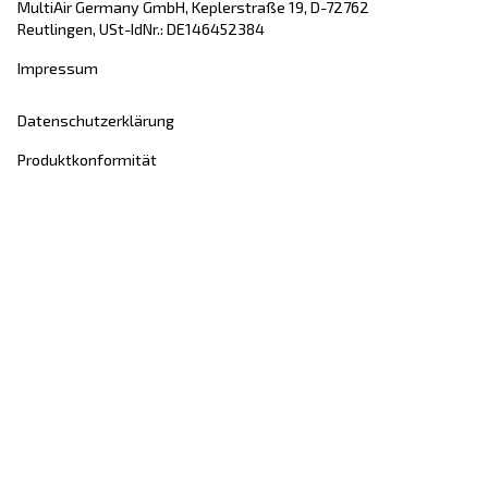
Druckluftaufbereitungsanl
Trockner, Filter, Kondensatableiter: Alles, was 
Ihre saubere Luft benötigen.
Vervollständigen Sie Ihre Druckluftanlage!
Entdecken Sie unsere Optionen für die
Luftaufbereitung