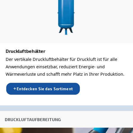
Anti-Roboter-Verifizierung
Hier klicken
Friendly
Captcha ⇗
Erfahren Sie mehr über die
verfügbaren Kompressoroptio
Sie können dasselbe Modell auch in verschiedenen Konf
oder mit einer anderen Ausgangsleistung auswählen
DRUCKLUFTAUFBEREITUNG