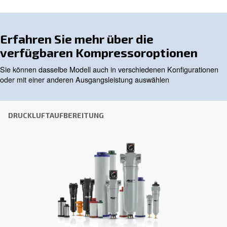
unten aus – wir helfen Ihnen gerne weiter.
Vorname
*
Nachname
*
Firma
*
Stadt
*
Postleitzahl
*
Land
*