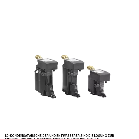
Schäden und Korrosion vermieden werden.
Kondensatabscheider sind wartungsarm und lassen s
unterteilen in:
, bei schwimmendem Sy
Mechanischer Abfluss G120
nützlich, wenn kein Zugang zu elektrischer Energie best
Gefahr von Bränden oder Explosionen ziemlich hoch ist
zeichnet sich du
Elektromechanischer Abfluss E220,
Größe, hohe Abflusskapazität, Timer zur Regelung von 
Stopp, eine Testtaste und Betriebsalarme aus.
Der elektrische Abfluss LD, der mit einem mechan
ausgestattet ist, ermöglicht einen kontrollierten Abfluss
Kondensat, ohne Druckluft zu verschwenden.
nutzt die Zentrifugalkraft, um
Der Zyklenabscheider
Kondensat von der Druckluft zu trennen, wodurch da